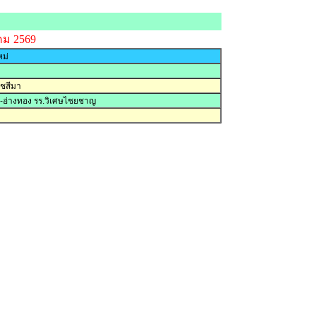
คม 2569
ม่
ชสีมา
รี-อ่างทอง รร.วิเศษไชยชาญ