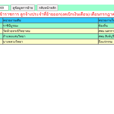
อข้าราชการ ลูกจ้างประจำที่ย้ายออก(งดเบิกเงินเดือน) เดือนกรกฎา
หน่วยงานเดิม
หน่วยงานให
ราชินีบูรณะ
ท้องถิ่น
วัดห้วยจรเข้วิทยาคม
สพม.นครรา
กำแพงแสนวิทยา
สพม.สิงห์บุ
บางหลวงวิทยา
ถึงแก่กรรม