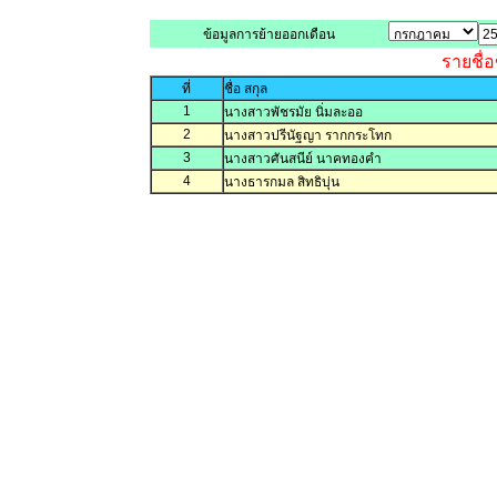
ข้อมูลการย้ายออกเดือน
รายชื่
ที่
ชื่อ สกุล
1
นางสาวพัชรมัย นิ่มละออ
2
นางสาวปรีนัฐญา รากกระโทก
3
นางสาวศันสนีย์ นาคทองคำ
4
นางธารกมล สิทธิบุ่น